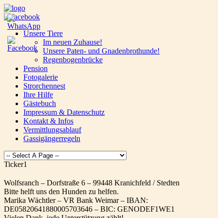
Unsere Tiere
Im neuen Zuhause!
Unsere Paten- und Gnadenbrothunde!
Regenbogenbrücke
Pension
Fotogalerie
Strorchennest
Ihre Hilfe
Gästebuch
Impressum & Datenschutz
Kontakt & Infos
Vermittlungsablauf
Gassigängerregeln
Ticker1
Wolfsranch – Dorfstraße 6 – 99448 Kranichfeld / Stedten
Bitte helft uns den Hunden zu helfen.
Marika Wächtler – VR Bank Weimar – IBAN:
DE05820641880005703646 – BIC: GENODEF1WE1
Vielen Dank, jede Unterstützung zählt!