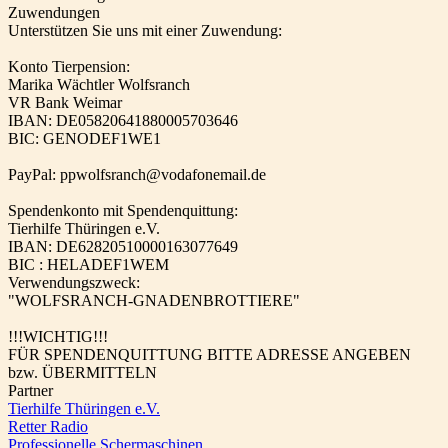
Zuwendungen
Unterstützen Sie uns mit einer Zuwendung:
Konto Tierpension:
Marika Wächtler Wolfsranch
VR Bank Weimar
IBAN: DE05820641880005703646
BIC: GENODEF1WE1
PayPal: ppwolfsranch@vodafonemail.de
Spendenkonto mit Spendenquittung:
Tierhilfe Thüringen e.V.
IBAN: DE62820510000163077649
BIC : HELADEF1WEM
Verwendungszweck:
"WOLFSRANCH-GNADENBROTTIERE"
!!!WICHTIG!!!
FÜR SPENDENQUITTUNG BITTE ADRESSE ANGEBEN
bzw. ÜBERMITTELN
Partner
Tierhilfe Thüringen e.V.
Retter Radio
Professionelle Schermaschinen