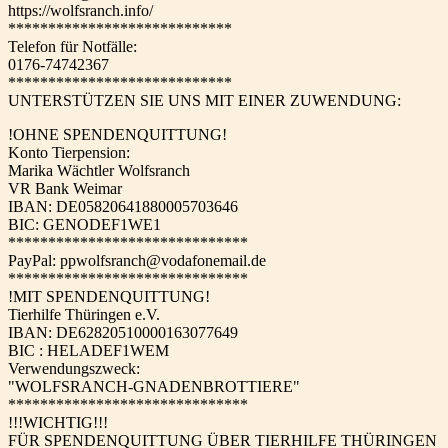
https://wolfsranch.info/
****************************
Telefon für Notfälle:
0176-74742367
****************************
UNTERSTÜTZEN SIE UNS MIT EINER ZUWENDUNG:
!OHNE SPENDENQUITTUNG!
Konto Tierpension:
Marika Wächtler Wolfsranch
VR Bank Weimar
IBAN: DE05820641880005703646
BIC: GENODEF1WE1
******************************
PayPal: ppwolfsranch@vodafonemail.de
******************************
!MIT SPENDENQUITTUNG!
Tierhilfe Thüringen e.V.
IBAN: DE62820510000163077649
BIC : HELADEF1WEM
Verwendungszweck:
"WOLFSRANCH-GNADENBROTTIERE"
******************************
!!!WICHTIG!!!
FÜR SPENDENQUITTUNG ÜBER TIERHILFE THÜRINGEN