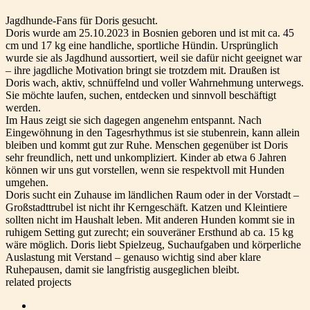
Jagdhunde-Fans für Doris gesucht.
Doris wurde am 25.10.2023 in Bosnien geboren und ist mit ca. 45
cm und 17 kg eine handliche, sportliche Hündin. Ursprünglich
wurde sie als Jagdhund aussortiert, weil sie dafür nicht geeignet war
– ihre jagdliche Motivation bringt sie trotzdem mit. Draußen ist
Doris wach, aktiv, schnüffelnd und voller Wahrnehmung unterwegs.
Sie möchte laufen, suchen, entdecken und sinnvoll beschäftigt
werden.
Im Haus zeigt sie sich dagegen angenehm entspannt. Nach
Eingewöhnung in den Tagesrhythmus ist sie stubenrein, kann allein
bleiben und kommt gut zur Ruhe. Menschen gegenüber ist Doris
sehr freundlich, nett und unkompliziert. Kinder ab etwa 6 Jahren
können wir uns gut vorstellen, wenn sie respektvoll mit Hunden
umgehen.
Doris sucht ein Zuhause im ländlichen Raum oder in der Vorstadt –
Großstadttrubel ist nicht ihr Kerngeschäft. Katzen und Kleintiere
sollten nicht im Haushalt leben. Mit anderen Hunden kommt sie in
ruhigem Setting gut zurecht; ein souveräner Ersthund ab ca. 15 kg
wäre möglich. Doris liebt Spielzeug, Suchaufgaben und körperliche
Auslastung mit Verstand – genauso wichtig sind aber klare
Ruhepausen, damit sie langfristig ausgeglichen bleibt.
related projects