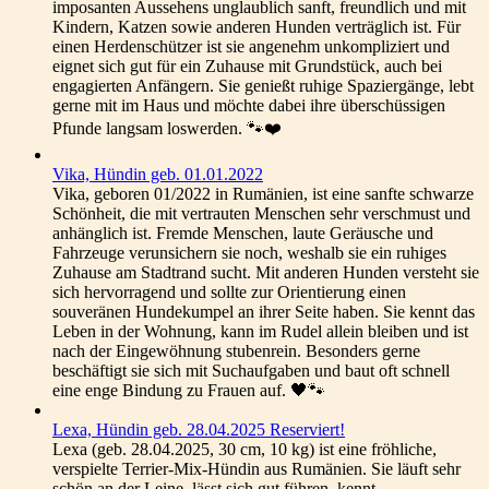
imposanten Aussehens unglaublich sanft, freundlich und mit
Kindern, Katzen sowie anderen Hunden verträglich ist. Für
einen Herdenschützer ist sie angenehm unkompliziert und
eignet sich gut für ein Zuhause mit Grundstück, auch bei
engagierten Anfängern. Sie genießt ruhige Spaziergänge, lebt
gerne mit im Haus und möchte dabei ihre überschüssigen
Pfunde langsam loswerden. 🐾❤️
Vika, Hündin geb. 01.01.2022
Vika, geboren 01/2022 in Rumänien, ist eine sanfte schwarze
Schönheit, die mit vertrauten Menschen sehr verschmust und
anhänglich ist. Fremde Menschen, laute Geräusche und
Fahrzeuge verunsichern sie noch, weshalb sie ein ruhiges
Zuhause am Stadtrand sucht. Mit anderen Hunden versteht sie
sich hervorragend und sollte zur Orientierung einen
souveränen Hundekumpel an ihrer Seite haben. Sie kennt das
Leben in der Wohnung, kann im Rudel allein bleiben und ist
nach der Eingewöhnung stubenrein. Besonders gerne
beschäftigt sie sich mit Suchaufgaben und baut oft schnell
eine enge Bindung zu Frauen auf. 🖤🐾
Lexa, Hündin geb. 28.04.2025 Reserviert!
Lexa (geb. 28.04.2025, 30 cm, 10 kg) ist eine fröhliche,
verspielte Terrier-Mix-Hündin aus Rumänien. Sie läuft sehr
schön an der Leine, lässt sich gut führen, kennt