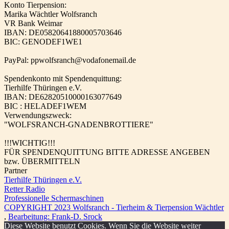
Konto Tierpension:
Marika Wächtler Wolfsranch
VR Bank Weimar
IBAN: DE05820641880005703646
BIC: GENODEF1WE1
PayPal: ppwolfsranch@vodafonemail.de
Spendenkonto mit Spendenquittung:
Tierhilfe Thüringen e.V.
IBAN: DE62820510000163077649
BIC : HELADEF1WEM
Verwendungszweck:
"WOLFSRANCH-GNADENBROTTIERE"
!!!WICHTIG!!!
FÜR SPENDENQUITTUNG BITTE ADRESSE ANGEBEN
bzw. ÜBERMITTELN
Partner
Tierhilfe Thüringen e.V.
Retter Radio
Professionelle Schermaschinen
COPYRIGHT 2023 Wolfsranch - Tierheim & Tierpension Wächtler
,
Bearbeitung: Frank-D. Srock
Diese Website benutzt Cookies. Wenn Sie die Website weiter