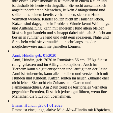
ihre ersten Lebensmonate in Rumänien in einem Keller und
ist deshalb bis heute sehr ängstlich. Sie sucht ausschließlich
angsthunderfahrene Menschen, ist kein Anfängerhund und
sollte nur zu einem bereits vorhandenen, sicheren Hund
vermittelt werden. Kinder sollten nicht im Haushalt leben,
Katzen sind dagegen kein Problem. Winnie kennt Wohnungs-
und Außenhaltung, kann mit anderem Hund allein bleiben,
lässt sich gut handeln und schnappt dabei nicht ab. Sie lebt am
besten in ruhiger Gegend und geht gern spazieren. Nähe und
Streicheln wird sie vermutlich nur sehr langsam oder
möglicherweise auch nie genießen können.
Anni, Hündin geb. 01/2020
Anni, Hündin, geb. 2020 in Rumänien 56 cm | 25 kg Sie ist
ruhig, gelassen und im Alltag unkompliziert. Auch im
Tierheim kann sie gut entspannen und läuft gut an der Leine.
Anni ist stubenrein, kann allein bleiben und versteht sich mit
Hunden und Kindern. Katzen sollten im neuen Zuhause eher
nicht leben. Sie sucht ein Zuhause mit Garten und
Familienanschluss. Am Zaun zeigt sie territoriales Verhalten
gegenüber Fremden, lässt sich jedoch gut führen, wenn ihre
Menschen die Situation übernehmen.
Emma, Hündin geb.01.01.2023
Emma ist eine junge, aktive Mudi-Mix-Hündin mit Köpfchen,