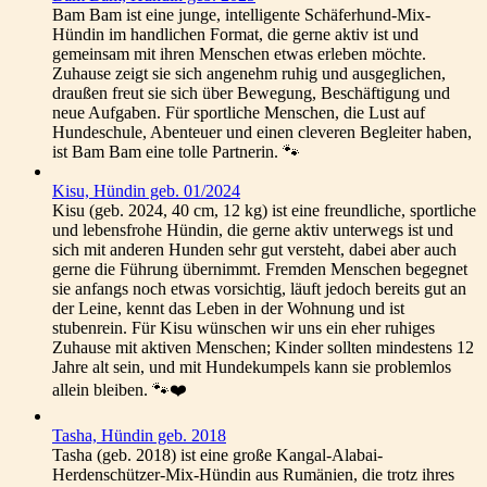
Bam Bam ist eine junge, intelligente Schäferhund-Mix-
Hündin im handlichen Format, die gerne aktiv ist und
gemeinsam mit ihren Menschen etwas erleben möchte.
Zuhause zeigt sie sich angenehm ruhig und ausgeglichen,
draußen freut sie sich über Bewegung, Beschäftigung und
neue Aufgaben. Für sportliche Menschen, die Lust auf
Hundeschule, Abenteuer und einen cleveren Begleiter haben,
ist Bam Bam eine tolle Partnerin. 🐾
Kisu, Hündin geb. 01/2024
Kisu (geb. 2024, 40 cm, 12 kg) ist eine freundliche, sportliche
und lebensfrohe Hündin, die gerne aktiv unterwegs ist und
sich mit anderen Hunden sehr gut versteht, dabei aber auch
gerne die Führung übernimmt. Fremden Menschen begegnet
sie anfangs noch etwas vorsichtig, läuft jedoch bereits gut an
der Leine, kennt das Leben in der Wohnung und ist
stubenrein. Für Kisu wünschen wir uns ein eher ruhiges
Zuhause mit aktiven Menschen; Kinder sollten mindestens 12
Jahre alt sein, und mit Hundekumpels kann sie problemlos
allein bleiben. 🐾❤️
Tasha, Hündin geb. 2018
Tasha (geb. 2018) ist eine große Kangal-Alabai-
Herdenschützer-Mix-Hündin aus Rumänien, die trotz ihres