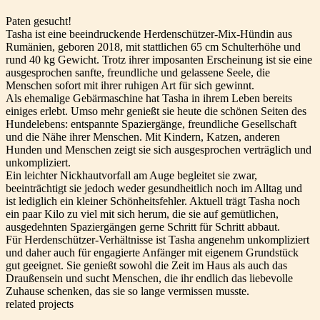
Paten gesucht!
Tasha ist eine beeindruckende Herdenschützer-Mix-Hündin aus
Rumänien, geboren 2018, mit stattlichen 65 cm Schulterhöhe und
rund 40 kg Gewicht. Trotz ihrer imposanten Erscheinung ist sie eine
ausgesprochen sanfte, freundliche und gelassene Seele, die
Menschen sofort mit ihrer ruhigen Art für sich gewinnt.
Als ehemalige Gebärmaschine hat Tasha in ihrem Leben bereits
einiges erlebt. Umso mehr genießt sie heute die schönen Seiten des
Hundelebens: entspannte Spaziergänge, freundliche Gesellschaft
und die Nähe ihrer Menschen. Mit Kindern, Katzen, anderen
Hunden und Menschen zeigt sie sich ausgesprochen verträglich und
unkompliziert.
Ein leichter Nickhautvorfall am Auge begleitet sie zwar,
beeinträchtigt sie jedoch weder gesundheitlich noch im Alltag und
ist lediglich ein kleiner Schönheitsfehler. Aktuell trägt Tasha noch
ein paar Kilo zu viel mit sich herum, die sie auf gemütlichen,
ausgedehnten Spaziergängen gerne Schritt für Schritt abbaut.
Für Herdenschützer-Verhältnisse ist Tasha angenehm unkompliziert
und daher auch für engagierte Anfänger mit eigenem Grundstück
gut geeignet. Sie genießt sowohl die Zeit im Haus als auch das
Draußensein und sucht Menschen, die ihr endlich das liebevolle
Zuhause schenken, das sie so lange vermissen musste.
related projects