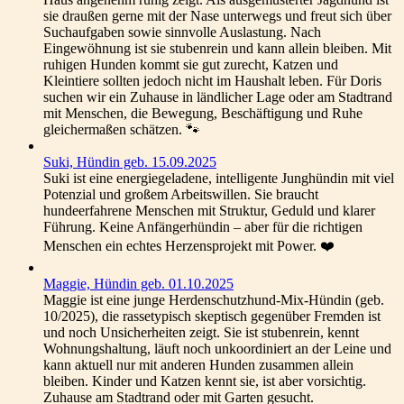
sie draußen gerne mit der Nase unterwegs und freut sich über
Suchaufgaben sowie sinnvolle Auslastung. Nach
Eingewöhnung ist sie stubenrein und kann allein bleiben. Mit
ruhigen Hunden kommt sie gut zurecht, Katzen und
Kleintiere sollten jedoch nicht im Haushalt leben. Für Doris
suchen wir ein Zuhause in ländlicher Lage oder am Stadtrand
mit Menschen, die Bewegung, Beschäftigung und Ruhe
gleichermaßen schätzen. 🐾
Suki, Hündin geb. 15.09.2025
Suki ist eine energiegeladene, intelligente Junghündin mit viel
Potenzial und großem Arbeitswillen. Sie braucht
hundeerfahrene Menschen mit Struktur, Geduld und klarer
Führung. Keine Anfängerhündin – aber für die richtigen
Menschen ein echtes Herzensprojekt mit Power. ❤️
Maggie, Hündin geb. 01.10.2025
Maggie ist eine junge Herdenschutzhund-Mix-Hündin (geb.
10/2025), die rassetypisch skeptisch gegenüber Fremden ist
und noch Unsicherheiten zeigt. Sie ist stubenrein, kennt
Wohnungshaltung, läuft noch unkoordiniert an der Leine und
kann aktuell nur mit anderen Hunden zusammen allein
bleiben. Kinder und Katzen kennt sie, ist aber vorsichtig.
Zuhause am Stadtrand oder mit Garten gesucht.