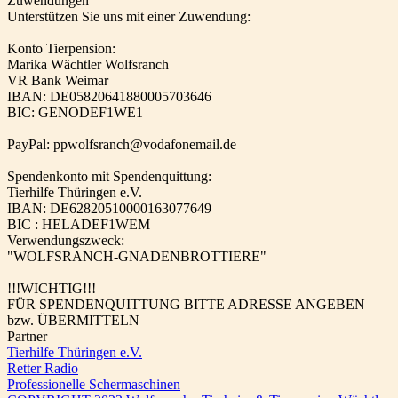
Zuwendungen
Unterstützen Sie uns mit einer Zuwendung:
Konto Tierpension:
Marika Wächtler Wolfsranch
VR Bank Weimar
IBAN: DE05820641880005703646
BIC: GENODEF1WE1
PayPal: ppwolfsranch@vodafonemail.de
Spendenkonto mit Spendenquittung:
Tierhilfe Thüringen e.V.
IBAN: DE62820510000163077649
BIC : HELADEF1WEM
Verwendungszweck:
"WOLFSRANCH-GNADENBROTTIERE"
!!!WICHTIG!!!
FÜR SPENDENQUITTUNG BITTE ADRESSE ANGEBEN
bzw. ÜBERMITTELN
Partner
Tierhilfe Thüringen e.V.
Retter Radio
Professionelle Schermaschinen