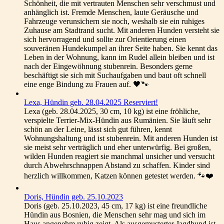
Schönheit, die mit vertrauten Menschen sehr verschmust und
anhänglich ist. Fremde Menschen, laute Geräusche und
Fahrzeuge verunsichern sie noch, weshalb sie ein ruhiges
Zuhause am Stadtrand sucht. Mit anderen Hunden versteht sie
sich hervorragend und sollte zur Orientierung einen
souveränen Hundekumpel an ihrer Seite haben. Sie kennt das
Leben in der Wohnung, kann im Rudel allein bleiben und ist
nach der Eingewöhnung stubenrein. Besonders gerne
beschäftigt sie sich mit Suchaufgaben und baut oft schnell
eine enge Bindung zu Frauen auf. 🖤🐾
Lexa, Hündin geb. 28.04.2025 Reserviert!
Lexa (geb. 28.04.2025, 30 cm, 10 kg) ist eine fröhliche,
verspielte Terrier-Mix-Hündin aus Rumänien. Sie läuft sehr
schön an der Leine, lässt sich gut führen, kennt
Wohnungshaltung und ist stubenrein. Mit anderen Hunden ist
sie meist sehr verträglich und eher unterwürfig. Bei großen,
wilden Hunden reagiert sie manchmal unsicher und versucht
durch Abwehrschnappen Abstand zu schaffen. Kinder sind
herzlich willkommen, Katzen können getestet werden. 🐾❤️
Doris, Hündin geb. 25.10.2023
Doris (geb. 25.10.2023, 45 cm, 17 kg) ist eine freundliche
Hündin aus Bosnien, die Menschen sehr mag und sich im
Haus angenehm ruhig zeigt. Als ausgemusterter Jagdhund ist