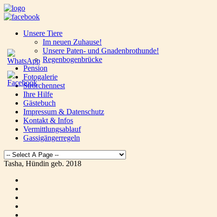
Unsere Tiere
Im neuen Zuhause!
Unsere Paten- und Gnadenbrothunde!
Regenbogenbrücke
Pension
Fotogalerie
Strorchennest
Ihre Hilfe
Gästebuch
Impressum & Datenschutz
Kontakt & Infos
Vermittlungsablauf
Gassigängerregeln
Tasha, Hündin geb. 2018