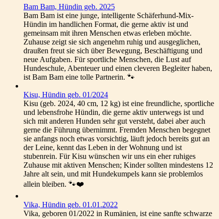
Bam Bam, Hündin geb. 2025
Bam Bam ist eine junge, intelligente Schäferhund-Mix-
Hündin im handlichen Format, die gerne aktiv ist und
gemeinsam mit ihren Menschen etwas erleben möchte.
Zuhause zeigt sie sich angenehm ruhig und ausgeglichen,
draußen freut sie sich über Bewegung, Beschäftigung und
neue Aufgaben. Für sportliche Menschen, die Lust auf
Hundeschule, Abenteuer und einen cleveren Begleiter haben,
ist Bam Bam eine tolle Partnerin. 🐾
Kisu, Hündin geb. 01/2024
Kisu (geb. 2024, 40 cm, 12 kg) ist eine freundliche, sportliche
und lebensfrohe Hündin, die gerne aktiv unterwegs ist und
sich mit anderen Hunden sehr gut versteht, dabei aber auch
gerne die Führung übernimmt. Fremden Menschen begegnet
sie anfangs noch etwas vorsichtig, läuft jedoch bereits gut an
der Leine, kennt das Leben in der Wohnung und ist
stubenrein. Für Kisu wünschen wir uns ein eher ruhiges
Zuhause mit aktiven Menschen; Kinder sollten mindestens 12
Jahre alt sein, und mit Hundekumpels kann sie problemlos
allein bleiben. 🐾❤️
Vika, Hündin geb. 01.01.2022
Vika, geboren 01/2022 in Rumänien, ist eine sanfte schwarze