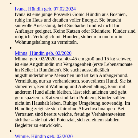
Ivana, Hündin geb. 07.02.2024
Ivana ist eine junge Posavski-Gonic-Hündin aus Bosnien,
ruhig im Haus und draußen voller Energie. Sie braucht
sinnvolle Auslastung, liebt Sucharbeit und ist nicht für
Anfänger geeignet. Keine Katzen oder Kleintiere, Kinder sind
möglich. Verträglich mit Hunden, stubenrein und nur in
Wohnungshaltung zu vermitteln.
Minna, Hündin geb. 02/2020
Minna, geb. 02/2020, ca. 40–45 cm groß und 15 kg schwer,
ist eine Angsthündin mit Vergangenheit (erste Lebensmonate
im Keller in Rumänien). Sie sucht ausschließlich
angsthunderfahrene Menschen und ist kein Anfängerhund.
Vermittlung nur zu vorhandenem, souveränem Hund. Sie ist
stubenrein, kennt Wohnung und Außenhaltung, kann mit
anderem Hund allein bleiben, lässt sich anleinen und geht
gern spazieren. Katzen sind kein Problem, Kinder sollten
nicht im Haushalt leben. Ruhige Umgebung notwendig. Im
Handling zeigt sie sich fair ohne Abwehrschnappen. Bei
Vertrauen sind bereits weiche, freudige Verhaltensweisen
sichtbar – sie hat viel Potenzial, sich zu einem stabilen
Begleiter zu entwickeln.
Winnie, Hündin geb. 02/2020