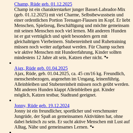
Champ, Rüde geb. 01.12.2025
Champ ist ein charakterstarker junger Basset-Labrador-Mix
(geb. 01.12.2025) mit viel Charme, Selbstbewusstsein und
einer ordentlichen Portion Teenager-Flausen im Kopf. Er liebt
Menschen, Spielzeug, Beschäftigung und möchte gemeinsam
mit seinen Menschen noch viel lernen. Mit anderen Hunden
ist er gut verträglich und spielt besonders gern mit
gleichaltrigen Vierbeinern. Stubenreinheit und Ruhetraining
müssen noch weiter aufgebaut werden. Für Champ suchen
wir aktive Menschen mit Hundeerfahrung, Kinder sollten
mindestens 12 Jahre alt sein, Katzen eher nicht. 🐾
Ajax, Rüde geb. 01.04.2025
Ajax, Rüde, geb. 01.04.2025, ca. 45 cm/16 kg. Freundlich,
menschenbezogen, angenehm im Umgang, leinenführig.
Alleinbleiben und Stubenreinheit müssen noch geübt werden.
Mit anderen Hunden klappt Alleinbleiben gut. Kinder
möglich, Katzen testbar, Stadtrand geeignet.
Jonny, Rüde geb. 19.12.2024
Jonny ist ein freundlicher, sportlicher und verschmuster
Jungrüde, der Spaß an gemeinsamen Aktivitäten hat, ohne
dabei hektisch zu sein. Er sucht aktive Menschen mit Lust auf
Alltag, Nähe und gemeinsames Lernen. 🐾