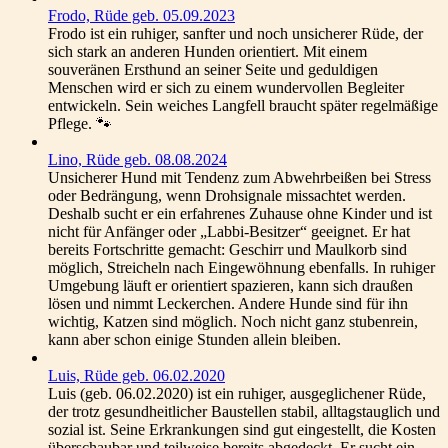
Frodo, Rüde geb. 05.09.2023
Frodo ist ein ruhiger, sanfter und noch unsicherer Rüde, der
sich stark an anderen Hunden orientiert. Mit einem
souveränen Ersthund an seiner Seite und geduldigen
Menschen wird er sich zu einem wundervollen Begleiter
entwickeln. Sein weiches Langfell braucht später regelmäßige
Pflege. 🐾
Lino, Rüde geb. 08.08.2024
Unsicherer Hund mit Tendenz zum Abwehrbeißen bei Stress
oder Bedrängung, wenn Drohsignale missachtet werden.
Deshalb sucht er ein erfahrenes Zuhause ohne Kinder und ist
nicht für Anfänger oder „Labbi-Besitzer“ geeignet. Er hat
bereits Fortschritte gemacht: Geschirr und Maulkorb sind
möglich, Streicheln nach Eingewöhnung ebenfalls. In ruhiger
Umgebung läuft er orientiert spazieren, kann sich draußen
lösen und nimmt Leckerchen. Andere Hunde sind für ihn
wichtig, Katzen sind möglich. Noch nicht ganz stubenrein,
kann aber schon einige Stunden allein bleiben.
Luis, Rüde geb. 06.02.2020
Luis (geb. 06.02.2020) ist ein ruhiger, ausgeglichener Rüde,
der trotz gesundheitlicher Baustellen stabil, alltagstauglich und
sozial ist. Seine Erkrankungen sind gut eingestellt, die Kosten
überschaubar und teilweise bereits abgedeckt. Er sucht ein