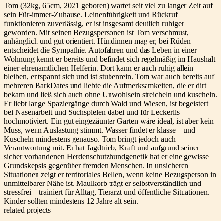
Tom (32kg, 65cm, 2021 geboren) wartet seit viel zu langer Zeit auf
sein Für-immer-Zuhause. Leinenführigkeit und Rückruf
funktionieren zuverlässig, er ist insgesamt deutlich ruhiger
geworden. Mit seinen Bezugspersonen ist Tom verschmust,
anhänglich und gut orientiert. Hündinnen mag er, bei Rüden
entscheidet die Sympathie. Autofahren und das Leben in einer
Wohnung kennt er bereits und befindet sich regelmäßig im Haushalt
einer ehrenamtlichen Helferin. Dort kann er auch ruhig allein
bleiben, entspannt sich und ist stubenrein. Tom war auch bereits auf
mehreren BarkDates und liebte die Aufmerksamkeiten, die er dirt
bekam und ließ sich auch ohne Unwohlsein streicheln und kuscheln.
Er liebt lange Spaziergänge durch Wald und Wiesen, ist begeistert
bei Nasenarbeit und Suchspielen dabei und für Leckerlis
hochmotiviert. Ein gut eingezäunter Garten wäre ideal, ist aber kein
Muss, wenn Auslastung stimmt. Wasser findet er klasse – und
Kuscheln mindestens genauso. Tom bringt jedoch auch
Verantwortung mit: Er hat Jagdtrieb, Kraft und aufgrund seiner
sicher vorhandenen Herdenschutzhundgenetik hat er eine gewisse
Grundskepsis gegenüber fremden Menschen. In unsicheren
Situationen zeigt er territoriales Bellen, wenn keine Bezugsperson in
unmittelbarer Nähe ist. Maulkorb trägt er selbstverständlich und
stressfrei – trainiert für Alltag, Tierarzt und öffentliche Situationen.
Kinder sollten mindestens 12 Jahre alt sein.
related projects