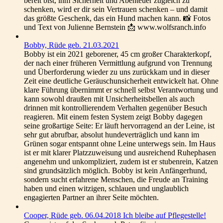
bereit bist, ihm Sicherheit und Abenteuer zugleich zu
schenken, wird er dir sein Vertrauen schenken – und damit
das größte Geschenk, das ein Hund machen kann. 📸 Fotos
und Text von Julienne Bernstein 📩 www.wolfsranch.info
Bobby, Rüde geb. 21.03.2021
Bobby ist ein 2021 geborener, 45 cm großer Charakterkopf,
der nach einer früheren Vermittlung aufgrund von Trennung
und Überforderung wieder zu uns zurückkam und in dieser
Zeit eine deutliche Geräuschunsicherheit entwickelt hat. Ohne
klare Führung übernimmt er schnell selbst Verantwortung und
kann sowohl draußen mit Unsicherheitsbellen als auch
drinnen mit kontrollierendem Verhalten gegenüber Besuch
reagieren. Mit einem festen System zeigt Bobby dagegen
seine großartige Seite: Er läuft hervorragend an der Leine, ist
sehr gut abrufbar, absolut hundeverträglich und kann im
Grünen sogar entspannt ohne Leine unterwegs sein. Im Haus
ist er mit klarer Platzzuweisung und ausreichend Ruhephasen
angenehm und unkompliziert, zudem ist er stubenrein, Katzen
sind grundsätzlich möglich. Bobby ist kein Anfängerhund,
sondern sucht erfahrene Menschen, die Freude an Training
haben und einen witzigen, schlauen und unglaublich
engagierten Partner an ihrer Seite möchten.
Cooper, Rüde geb. 06.04.2018 Ich bleibe auf Pflegestelle!