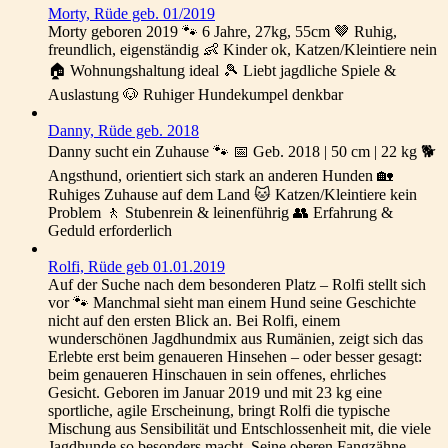
Morty, Rüde geb. 01/2019
Morty geboren 2019 🐾 6 Jahre, 27kg, 55cm 🤎 Ruhig,
freundlich, eigenständig 👶 Kinder ok, Katzen/Kleintiere nein
🏠 Wohnungshaltung ideal 🎾 Liebt jagdliche Spiele &
Auslastung 🐶 Ruhiger Hundekumpel denkbar
Danny, Rüde geb. 2018
Danny sucht ein Zuhause 🐾 📅 Geb. 2018 | 50 cm | 22 kg 🐕
Angsthund, orientiert sich stark an anderen Hunden 🏡
Ruhiges Zuhause auf dem Land 🐱 Katzen/Kleintiere kein
Problem 🚶 Stubenrein & leinenführig 👥 Erfahrung &
Geduld erforderlich
Rolfi, Rüde geb 01.01.2019
Auf der Suche nach dem besonderen Platz – Rolfi stellt sich
vor 🐾 Manchmal sieht man einem Hund seine Geschichte
nicht auf den ersten Blick an. Bei Rolfi, einem
wunderschönen Jagdhundmix aus Rumänien, zeigt sich das
Erlebte erst beim genaueren Hinsehen – oder besser gesagt:
beim genaueren Hinschauen in sein offenes, ehrliches
Gesicht. Geboren im Januar 2019 und mit 23 kg eine
sportliche, agile Erscheinung, bringt Rolfi die typische
Mischung aus Sensibilität und Entschlossenheit mit, die viele
Jagdhunde so besonders macht. Seine oberen Fangzähne