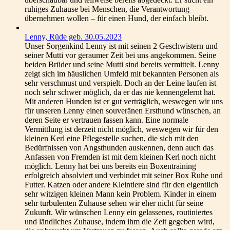
ruhiges Zuhause bei Menschen, die Verantwortung
übernehmen wollen – für einen Hund, der einfach bleibt.
Lenny, Rüde geb. 30.05.2023
Unser Sorgenkind Lenny ist mit seinen 2 Geschwistern und
seiner Mutti vor geraumer Zeit bei uns angekommen. Seine
beiden Brüder und seine Mutti sind bereits vermittelt. Lenny
zeigt sich im häuslichen Umfeld mit bekannten Personen als
sehr verschmust und verspielt. Doch an der Leine laufen ist
noch sehr schwer möglich, da er das nie kennengelernt hat.
Mit anderen Hunden ist er gut verträglich, weswegen wir uns
für unseren Lenny einen souveränen Ersthund wünschen, an
deren Seite er vertrauen fassen kann. Eine normale
Vermittlung ist derzeit nicht möglich, weswegen wir für den
kleinen Kerl eine Pflegestelle suchen, die sich mit den
Bedürfnissen von Angsthunden auskennen, denn auch das
Anfassen von Fremden ist mit dem kleinen Kerl noch nicht
möglich. Lenny hat bei uns bereits ein Boxentraining
erfolgreich absolviert und verbindet mit seiner Box Ruhe und
Futter. Katzen oder andere Kleintiere sind für den eigentlich
sehr witzigen kleinen Mann kein Problem. Kinder in einem
sehr turbulenten Zuhause sehen wir eher nicht für seine
Zukunft. Wir wünschen Lenny ein gelassenes, routiniertes
und ländliches Zuhause, indem ihm die Zeit gegeben wird,