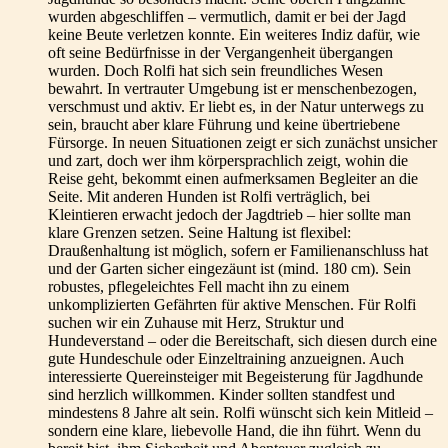
wurden abgeschliffen – vermutlich, damit er bei der Jagd
keine Beute verletzen konnte. Ein weiteres Indiz dafür, wie
oft seine Bedürfnisse in der Vergangenheit übergangen
wurden. Doch Rolfi hat sich sein freundliches Wesen
bewahrt. In vertrauter Umgebung ist er menschenbezogen,
verschmust und aktiv. Er liebt es, in der Natur unterwegs zu
sein, braucht aber klare Führung und keine übertriebene
Fürsorge. In neuen Situationen zeigt er sich zunächst unsicher
und zart, doch wer ihm körpersprachlich zeigt, wohin die
Reise geht, bekommt einen aufmerksamen Begleiter an die
Seite. Mit anderen Hunden ist Rolfi verträglich, bei
Kleintieren erwacht jedoch der Jagdtrieb – hier sollte man
klare Grenzen setzen. Seine Haltung ist flexibel:
Draußenhaltung ist möglich, sofern er Familienanschluss hat
und der Garten sicher eingezäunt ist (mind. 180 cm). Sein
robustes, pflegeleichtes Fell macht ihn zu einem
unkomplizierten Gefährten für aktive Menschen. Für Rolfi
suchen wir ein Zuhause mit Herz, Struktur und
Hundeverstand – oder die Bereitschaft, sich diesen durch eine
gute Hundeschule oder Einzeltraining anzueignen. Auch
interessierte Quereinsteiger mit Begeisterung für Jagdhunde
sind herzlich willkommen. Kinder sollten standfest und
mindestens 8 Jahre alt sein. Rolfi wünscht sich kein Mitleid –
sondern eine klare, liebevolle Hand, die ihn führt. Wenn du