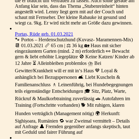
die er braucht um Vertrauen zu fassen. Auch sollte gerade am
Anfang klar sein, dass das Thema „Stubenreinheit“ hinten
angestellt wird. Lenny liegt gern mit auf der Couch und
schaut mit Fernseher. Der kleine Rabauke ist gesund und
wiegt ca. 9kg. Er wird nicht mehr an Größe dazu gewinnen.
Portas, Rüde geb. 01.03.2021
🐾 Portos – Herdenschutzhund (Kuvasz- Maramennen-Mix)
📆 01.03.2021 📏 65 cm | ⚖️ 36 kg 🏡 Haus mit sicher
eingezäuntem Garten (mind. 2 m) erforderlich 👀 Bewacht
gern & liebt erhöhte Liegeplätze 🚫 Keine Katzen/ Kinder ab
12 Jahre ⏳ Alleinbleiben problemlos ⛈️ Bei
Gewitter/Krankheit will er mit in‘s Haus 🤎 Loyal &
anhänglich bei Bezugspersonen 🛋️ Liebt Kuscheln &
Familienanschluss 🚶 Leinenführig, bei Hundebegegnungen
teils eigenständige Entscheidungen 🎓 Sitz, Platz, Warte,
Rückruf & Maulkorbtraining zuverlässig 🚗 Autofahren im
Training (Fortschritte vorhanden) 🐕 Mit ruhigen, klaren
Hunden verträglich (Management nötig) 🌍 Herkunft:
Sighișoara, Rumänien 🔁 war Zweimal vermittelt – Details
auf Anfrage 👤 Fremden gegenüber anfangs skeptisch, taut
mit Geduld und fairer Führung auf